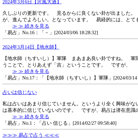
2024年3月6日【沢風大過】
久しぶりの更新です。 見るからに良くない卦が出ました。
が、進んでよろしい。となっています。 易経的には、とて
≫ ≫ 続きを見る
「易占」No.16：「－」[2024/03/06 18:28:32]
2024年3月14日【地水師】
【地水師（ちすいし）】軍隊 まあまあ良い卦ですね。 軍
うことで、とりあえず「吉」ということです。 ですが、 
≫ ≫ 続きを見る
「易占」No.17：「【地水師（ちすいし）】軍隊」[2024/03/14 23:
占いは信じない
私は占いはあまり信じていません。というより全く興味がな
は基本的に信じていないのです。 ですが、易占は潜在意識
≫ ≫ 続きを見る
「易占」No.1：「占い 信じる」[2014/02/27 09:58:40]
≫≫≫ 易占で占う ≪≪≪