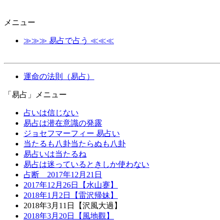
メニュー
≫≫≫ 易占で占う ≪≪≪
運命の法則（易占）
「易占」メニュー
占いは信じない
易占は潜在意識の発露
ジョセフマーフィー 易占い
当たるも八卦当たらぬも八卦
易占いは当たるね
易占は迷っているときしか使わない
占断 2017年12月21日
2017年12月26日【水山蹇】
2018年1月2日【雷沢帰妹】
2018年3月11日【沢風大過】
2018年3月20日【風地觀】