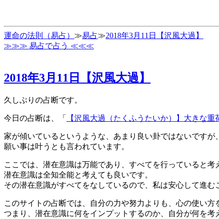
運命の法則（易占）
≫
易占
≫
2018年3月11日【沢風大過】
≫≫≫ 易占で占う ≪≪≪
2018年3月11日【沢風大過】
久しぶりの占断です。
今日の占断は、「
【沢風大過（たくふうたいか）】大きな重
家が傾いているというような、あまり良い卦ではないですが
願い事は叶うとも言われています。
ここでは、潜在意識は万能であり、すべてを行っていると考
潜在意識は全知全能と考えても良いです。
その潜在意識がすべてをなしているので、私は安心して進む
このサイトの占断では、自分の力や努力よりも、心の使い方
つまり、潜在意識に何をインプットするのか、自分が何を考