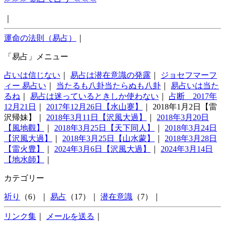
｜
運命の法則（易占）
｜
「易占」メニュー
占いは信じない
｜
易占は潜在意識の発露
｜
ジョセフマーフ
ィー 易占い
｜
当たるも八卦当たらぬも八卦
｜
易占いは当た
るね
｜
易占は迷っているときしか使わない
｜
占断 2017年
12月21日
｜
2017年12月26日【水山蹇】
｜ 2018年1月2日【雷
沢帰妹】｜
2018年3月11日【沢風大過】
｜
2018年3月20日
【風地觀】
｜
2018年3月25日【天下同人】
｜
2018年3月24日
【沢風大過】
｜
2018年3月25日【山水蒙】
｜
2018年3月28日
【雷火豊】
｜
2024年3月6日【沢風大過】
｜
2024年3月14日
【地水師】
｜
カテゴリー
祈り
（6）｜
易占
（17）｜
潜在意識
（7）｜
リンク集
｜
メールを送る
｜