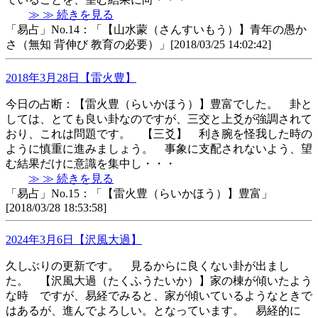
≫ ≫ 続きを見る
「易占」No.14：「【山水蒙（さんすいもう）】青年の愚か
さ（無知 背伸び 教育の必要）」[2018/03/25 14:02:42]
2018年3月28日【雷火豊】
今日の占断：【雷火豊（らいかほう）】豊富でした。 卦と
しては、とても良い卦なのですが、三交と上爻が強調されて
おり、これは問題です。 【三爻】 利き腕を怪我した時の
ように慎重に進みましょう。 事象に支配されないよう、望
む結果だけに意識を集中し・・・
≫ ≫ 続きを見る
「易占」No.15：「【雷火豊（らいかほう）】豊富」
[2018/03/28 18:53:58]
2024年3月6日【沢風大過】
久しぶりの更新です。 見るからに良くない卦が出まし
た。 【沢風大過（たくふうたいか）】家の棟が傾いたよう
な時 ですが、易経でみると、家が傾いているようなときで
はあるが、進んでよろしい。となっています。 易経的に