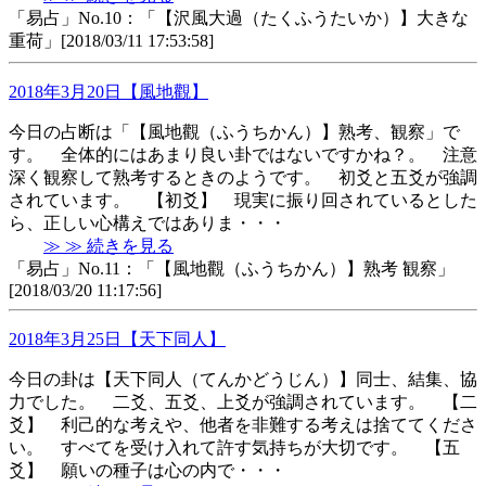
「易占」No.10：「【沢風大過（たくふうたいか）】大きな
重荷」[2018/03/11 17:53:58]
2018年3月20日【風地觀】
今日の占断は「【風地觀（ふうちかん）】熟考、観察」で
す。 全体的にはあまり良い卦ではないですかね？。 注意
深く観察して熟考するときのようです。 初爻と五爻が強調
されています。 【初爻】 現実に振り回されているとした
ら、正しい心構えではありま・・・
≫ ≫ 続きを見る
「易占」No.11：「【風地觀（ふうちかん）】熟考 観察」
[2018/03/20 11:17:56]
2018年3月25日【天下同人】
今日の卦は【天下同人（てんかどうじん）】同士、結集、協
力でした。 二爻、五爻、上爻が強調されています。 【二
爻】 利己的な考えや、他者を非難する考えは捨ててくださ
い。 すべてを受け入れて許す気持ちが大切です。 【五
爻】 願いの種子は心の内で・・・