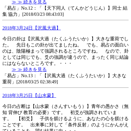
≫ ≫ 続きを見る
「易占」No.12：「【天下同人（てんかどうじん）】同士 結
集 協力」[2018/03/23 08:43:03]
2018年3月24日【沢風大過】
今日の卦は【沢風大過（たくふうたいか）】大きな重荷でし
た。 先日もこの卦が出てましたね。 でも、易占の面白い
のは、陰陽極まって強調されるところですね。 なので、卦
としては同じでも、爻の強調が違うので、まったく同じ結論
にはならないところです。・・・
≫ ≫ 続きを見る
「易占」No.13：「【沢風大過（たくふうたいか）】大きな
重荷」[2018/03/25 02:38:49]
2018年3月25日【山水蒙】
今日の占断は【山水蒙（さんすいもう）】青年の愚かさ（無
知 背伸び 教育の必要）です。 初爻が強調されていま
す。 【初爻】 子供を躾けるように、あなたの心を躾ける
ことです。 出来事に対して「条件反射」のようにかんがえ
ていることを、望む結果に向・・・