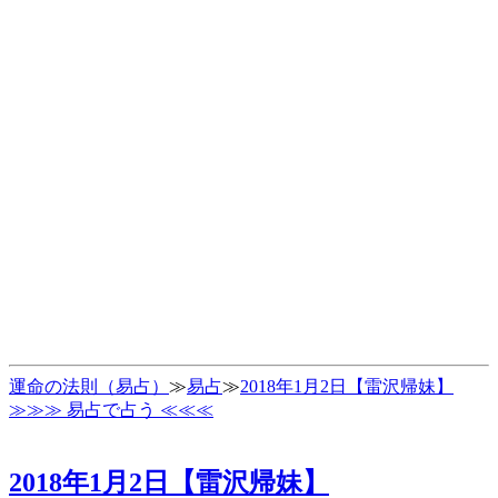
運命の法則（易占）
≫
易占
≫
2018年1月2日【雷沢帰妹】
≫≫≫ 易占で占う ≪≪≪
2018年1月2日【雷沢帰妹】